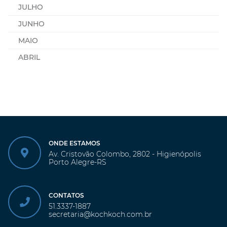
JULHO
JUNHO
MAIO
ABRIL
ONDE ESTAMOS
Av. Cristovão Colombo, 2802 - Higienópolis
Porto Alegre-RS
CONTATOS
51.3337-1887
secretaria@kochkoch.com.br