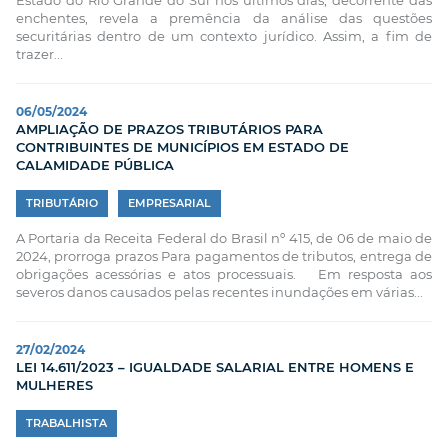
Estado do Rio Grande do Sul nos últimos dias, decorrente das
enchentes, revela a premência da análise das questões
securitárias dentro de um contexto jurídico. Assim, a fim de
trazer...
06/05/2024
AMPLIAÇÃO DE PRAZOS TRIBUTÁRIOS PARA
CONTRIBUINTES DE MUNICÍPIOS EM ESTADO DE
CALAMIDADE PÚBLICA
TRIBUTÁRIO
EMPRESARIAL
A Portaria da Receita Federal do Brasil nº 415, de 06 de maio de
2024, prorroga prazos Para pagamentos de tributos, entrega de
obrigações acessórias e atos processuais. Em resposta aos
severos danos causados pelas recentes inundações em várias...
27/02/2024
LEI 14.611/2023 – IGUALDADE SALARIAL ENTRE HOMENS E
MULHERES
TRABALHISTA