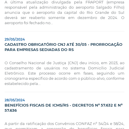
A última atualização divulgada pela FRAPORT (empresa
responsável pela administração do aeroporto Salgado Filho)
anuncia que o aeroporto da capital do Rio Grande do Sul
deverá ser reaberto somente em dezembro de 2024. O
aeroporto foi fechado no...
29/05/2024
CADASTRO OBRIGATÓRIO CNJ ATÉ 30/05 - PRORROGAÇÃO
PARA EMPRESAS SEDIADAS DO RS
O Conselho Nacional de Justiça (CNJ) deu início, em 2023, ao
cadastramento de usuários no sistema Domicílio Judicial
Eletrônico. Este processo ocorre em fases, seguindo um
cronograma específico de acordo com o público-alvo, conforme
estabelecido pela...
28/05/2024
BENEFÍCIOS FISCAIS DE ICMS/RS - DECRETOS Nº 57.632 E Nº
57.636
A partir da ratificação dos Convênios CONFAZ nº 54/24 e 58/24,
que permitiram a concessão de benefícios fiscais para