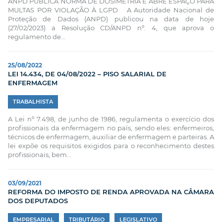
ANPD PUBLICA NORMA DE DOSIMETRIA E ABRE ESPAÇO PARA
MULTAS POR VIOLAÇÃO À LGPD A Autoridade Nacional de
Proteção de Dados (ANPD) publicou na data de hoje
(27/02/2023) a Resolução CD/ANPD nº. 4, que aprova o
regulamento de...
25/08/2022
LEI 14.434, DE 04/08/2022 – PISO SALARIAL DE
ENFERMAGEM
TRABALHISTA
A Lei nº 7.498, de junho de 1986, regulamenta o exercício dos
profissionais da enfermagem no país, sendo eles: enfermeiros,
técnicos de enfermagem, auxiliar de enfermagem e parteiras. A
lei expõe os requisitos exigidos para o reconhecimento destes
profissionais, bem...
03/09/2021
REFORMA DO IMPOSTO DE RENDA APROVADA NA CÂMARA
DOS DEPUTADOS
EMPRESARIAL
TRIBUTÁRIO
LEGISLATIVO