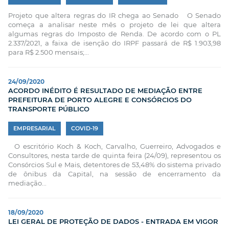
Projeto que altera regras do IR chega ao Senado O Senado
começa a analisar neste mês o projeto de lei que altera
algumas regras do Imposto de Renda. De acordo com o PL
2.337/2021, a faixa de isenção do IRPF passará de R$ 1.903,98
para R$ 2.500 mensais;...
24/09/2020
ACORDO INÉDITO É RESULTADO DE MEDIAÇÃO ENTRE
PREFEITURA DE PORTO ALEGRE E CONSÓRCIOS DO
TRANSPORTE PÚBLICO
EMPRESARIAL
COVID-19
O escritório Koch & Koch, Carvalho, Guerreiro, Advogados e
Consultores, nesta tarde de quinta feira (24/09), representou os
Consórcios Sul e Mais, detentores de 53,48% do sistema privado
de ônibus da Capital, na sessão de encerramento da
mediação...
18/09/2020
LEI GERAL DE PROTEÇÃO DE DADOS - ENTRADA EM VIGOR